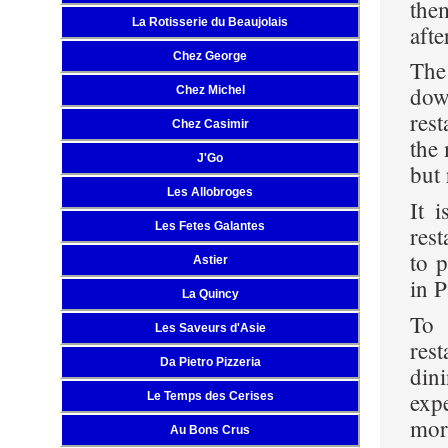
the
La Rotisserie du Beaujolais
afte
Chez George
The
dow
Chez Michel
res
Chez Casimir
the 
J'Go
but 
Les Allobroges
It 
Les Fetes Galantes
rest
to p
Astier
in 
La Quincy
To 
Les Saveurs d'Asie
rest
Da Pietro Pizzeria
din
expe
Le Temps des Cerises
mor
Au Bons Crus