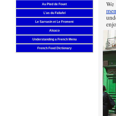
We 
Au Pied de Fouet
men
L'as du Fallafel
und
Le Sarrasin et Le Froment
enjo
Alsaco
Understanding a French Menu
French Food Dictionary